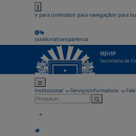
ir para conteúdo
ir para navegação
ir para b
ouvidoria
transparência
SEJUSP
Secretaria de E
Institucional
Serviços
Informativos
Fal
Pesquisar
por: