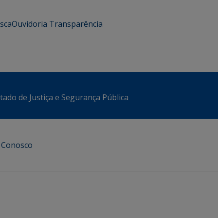
usca
Ouvidoria
Transparência
stado de Justiça e Segurança Pública
e Conosco