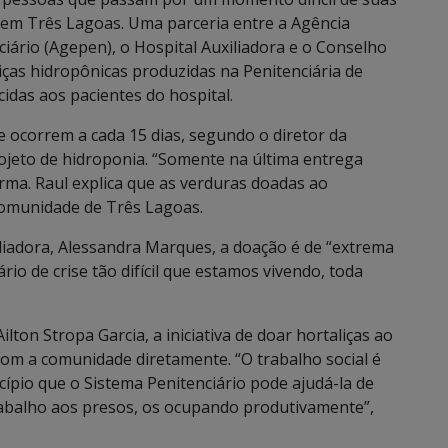
 em Três Lagoas. Uma parceria entre a Agência
iário (Agepen), o Hospital Auxiliadora e o Conselho
iças hidropônicas produzidas na Penitenciária de
das aos pacientes do hospital.
 ocorrem a cada 15 dias, segundo o diretor da
rojeto de hidroponia. “Somente na última entrega
orma. Raul explica que as verduras doadas ao
Comunidade de Três Lagoas.
xiliadora, Alessandra Marques, a doação é de “extrema
io de crise tão difícil que estamos vivendo, toda
lton Stropa Garcia, a iniciativa de doar hortaliças ao
com a comunidade diretamente. “O trabalho social é
ípio que o Sistema Penitenciário pode ajudá-la de
abalho aos presos, os ocupando produtivamente”,