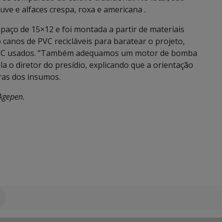
uve e alfaces crespa, roxa e americana .
spaço de 15×12 e foi montada a partir de materiais
canos de PVC recicláveis para baratear o projeto,
e PVC usados. “Também adequamos um motor de bomba
ela o diretor do presídio, explicando que a orientação
ras dos insumos.
Agepen.