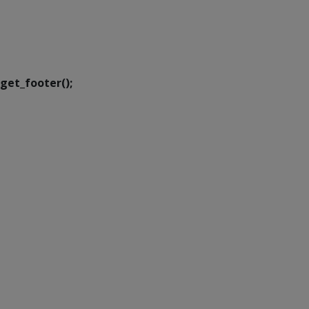
SETDIG | Secretaria-
Executiva de
Transformação Digital
get_footer();