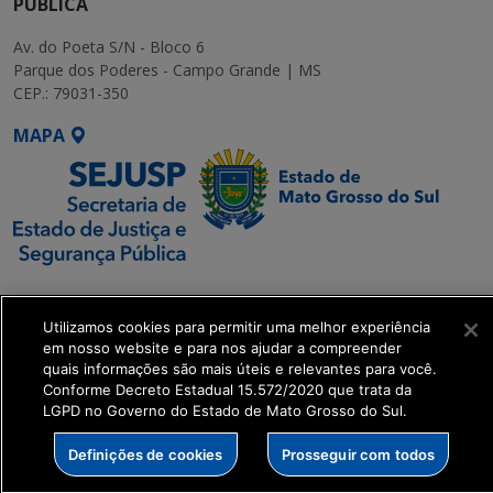
PÚBLICA
Av. do Poeta S/N - Bloco 6
Parque dos Poderes - Campo Grande | MS
CEP.: 79031-350
MAPA
SETDIG | Secretaria-
Executiva de
Utilizamos cookies para permitir uma melhor experiência
Transformação Digital
em nosso website e para nos ajudar a compreender
quais informações são mais úteis e relevantes para você.
Conforme Decreto Estadual 15.572/2020 que trata da
get_footer();
LGPD no Governo do Estado de Mato Grosso do Sul.
Definições de cookies
Prosseguir com todos