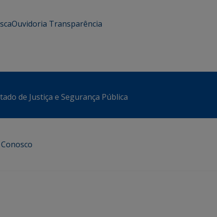
usca
Ouvidoria
Transparência
stado de Justiça e Segurança Pública
e Conosco