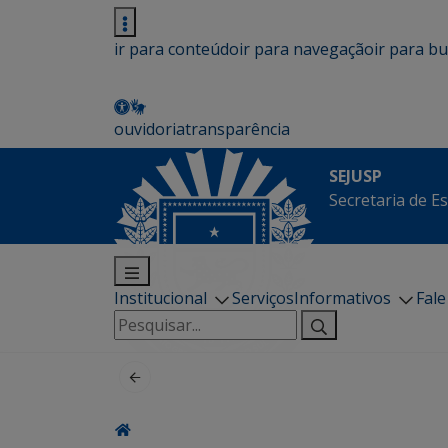
ir para conteúdo
ir para navegação
ir para b
ouvidoria
transparência
SEJUSP
Secretaria de E
Institucional
Serviços
Informativos
Fal
Pesquisar
por: