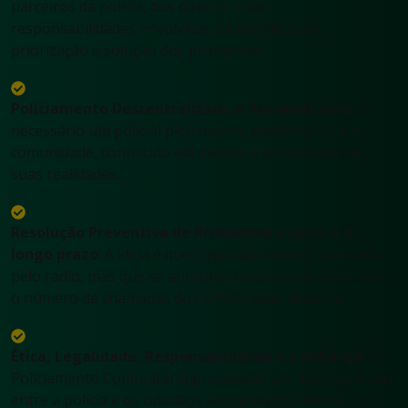
parceiros da polícia, dos direitos e das
responsabilidades envolvidas na identificação,
priorização e solução dos problemas.
Policiamento Descentralizado e Personalizado
: É
necessário um policial plenamente envolvido com a
comunidade, conhecido ela mesma e conhecedor de
suas realidades.
Resolução Preventiva de Problemas a curto e a
longo prazo
: A idéia é que o policial não seja acionado
pelo rádio, mas que se antecipe à ocorrência. Com isso,
o número de chamadas do COPOM deve diminuir.
Ética, Legalidade, Responsabilidade e Confiança
: O
Policiamento Comunitário pressupõe um novo contrato
entre a polícia e os cidadãos aos quais ela atende, com