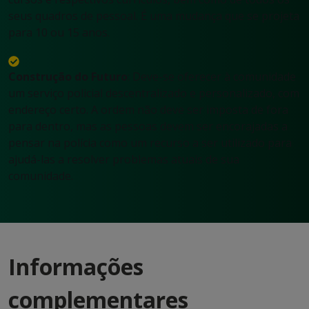
seus quadros de pessoal. É uma mudança que se projeta
para 10 ou 15 anos.
Construção do Futuro
: Deve-se oferecer à comunidade
um serviço policial descentralizado e personalizado, com
endereço certo. A ordem não deve ser imposta de fora
para dentro, mas as pessoas devem ser encorajadas a
pensar na polícia como um recurso a ser utilizado para
ajudá-las a resolver problemas atuais de sua
comunidade.
Informações
complementares