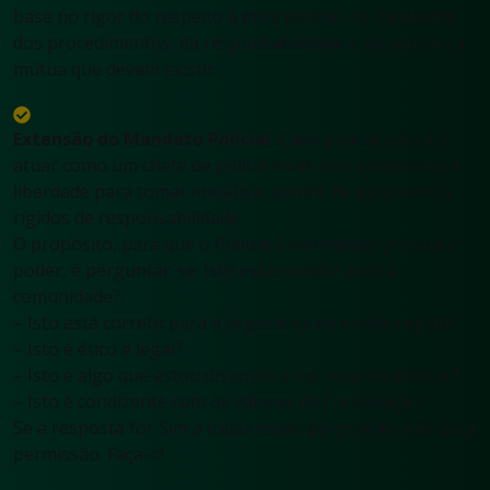
base no rigor do respeito à ética policial, da legalidade
dos procedimentos, da responsabilidade e da confiança
mútua que devem existir.
Extensão do Mandato Policial
: Cada policial passa a
atuar como um chefe de polícia local, com autonomia e
liberdade para tomar iniciativa, dentro de parâmetros
rígidos de responsabilidade.
O propósito, para que o Policial Comunitário possua o
poder, é perguntar-se: Isto está correto para a
comunidade?
– Isto está correto para a segurança da minha região?
– Isto é ético e legal?
– Isto é algo que estou disposto a me responsabilizar?
– Isto é condizente com os valores da Corporação?
Se a resposta for Sim a todas essas perguntas, não peça
permissão. Faça-o!