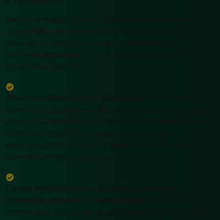
Para uma implantação do sistema de Policiamento
Comunitário necessário que todos na instituição
conheçam os seus princípios, praticando-os
permanentemente e com total honestidade de
propósitos. São eles:
Filosofia e Estratégia Organizacional
: A base desta
filosofia é a comunidade. Para direcionar seus esforços,
a Polícia, ao invés de uscar idéias pré-concebidas, deve
buscar, junto às comunidades, os nseios e as
preocupações das mesmas, a fim de traduzi-los em
procedimentos de segurança.
Comprometimento da Organização com a
concessão de poder à Comunidade
: Dentro da
comunidade, os cidadão devem participar, como plenos