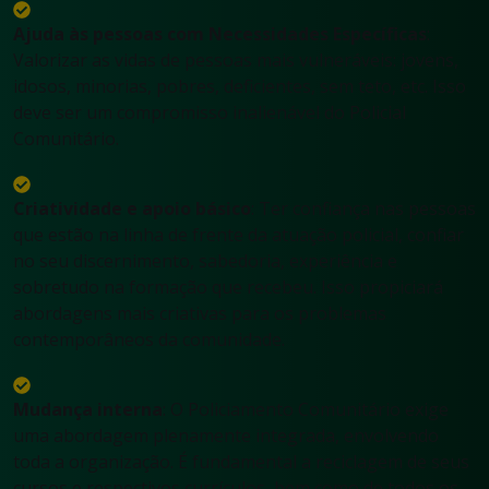
Ajuda às pessoas com Necessidades Específicas
:
Valorizar as vidas de pessoas mais vulneráveis: jovens,
idosos, minorias, pobres, deficientes, sem teto, etc. Isso
deve ser um compromisso inalienável do Policial
Comunitário.
Criatividade e apoio básico
: Ter confiança nas pessoas
que estão na linha de frente da atuação policial, confiar
no seu discernimento, sabedoria, experiência e
sobretudo na formação que recebeu. Isso propiciará
abordagens mais criativas para os problemas
contemporâneos da comunidade.
Mudança interna
: O Policiamento Comunitário exige
uma abordagem plenamente integrada, envolvendo
toda a organização. É fundamental a reciclagem de seus
cursos e respectivos currículos, bem como de todos os