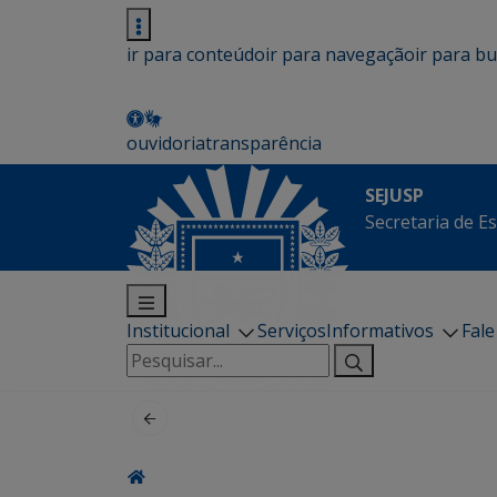
ir para conteúdo
ir para navegação
ir para b
ouvidoria
transparência
SEJUSP
Secretaria de E
Institucional
Serviços
Informativos
Fal
Pesquisar
por: