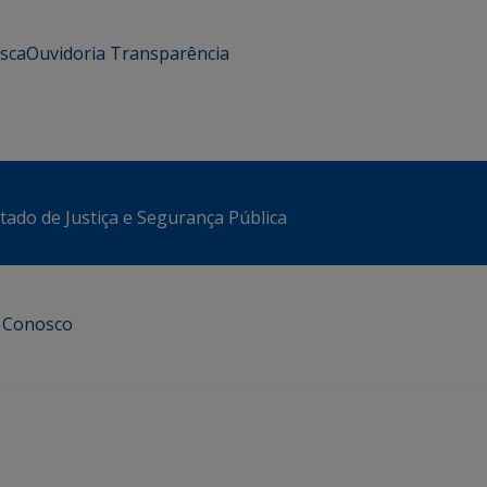
usca
Ouvidoria
Transparência
stado de Justiça e Segurança Pública
e Conosco