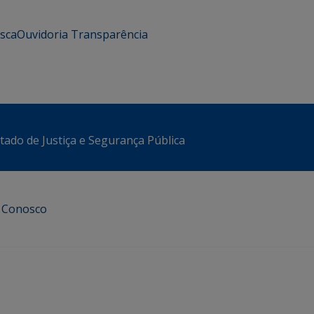
usca
Ouvidoria
Transparência
stado de Justiça e Segurança Pública
e Conosco