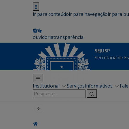
ir para conteúdo
ir para navegação
ir para b
ouvidoria
transparência
SEJUSP
Secretaria de E
Institucional
Serviços
Informativos
Fal
Pesquisar
por: