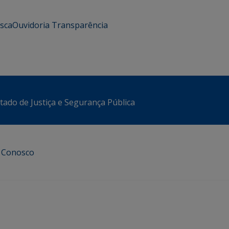
usca
Ouvidoria
Transparência
stado de Justiça e Segurança Pública
e Conosco