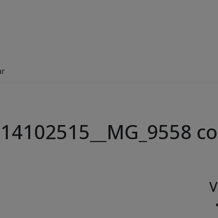
ar
514102515__MG_9558 co
V