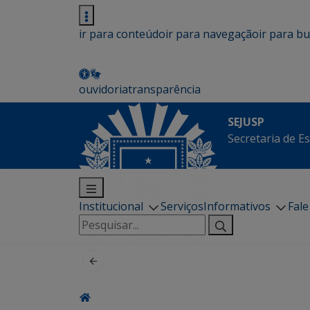
ir para conteúdo
ir para navegação
ir para b
ouvidoria
transparência
SEJUSP
Secretaria de E
Institucional
Serviços
Informativos
Fal
Pesquisar
por: