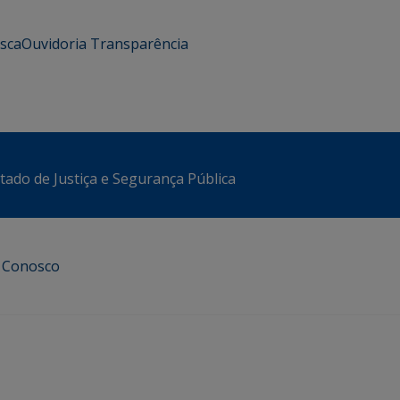
usca
Ouvidoria
Transparência
stado de Justiça e Segurança Pública
e Conosco