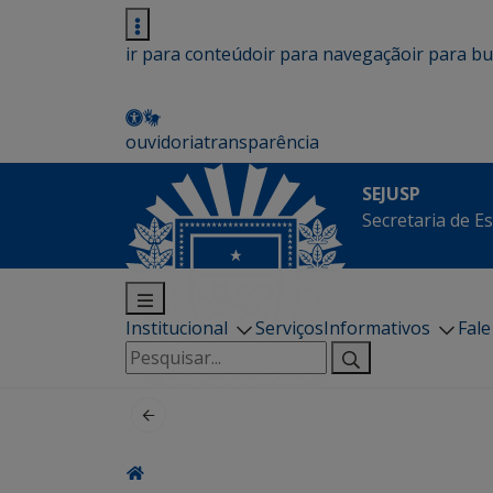
ir para conteúdo
ir para navegação
ir para b
ouvidoria
transparência
SEJUSP
Secretaria de E
Institucional
Serviços
Informativos
Fal
Pesquisar
por: