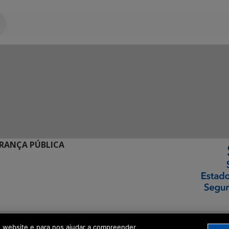
URANÇA PÚBLICA
ormação Digital
o website e para nos ajudar a compreender