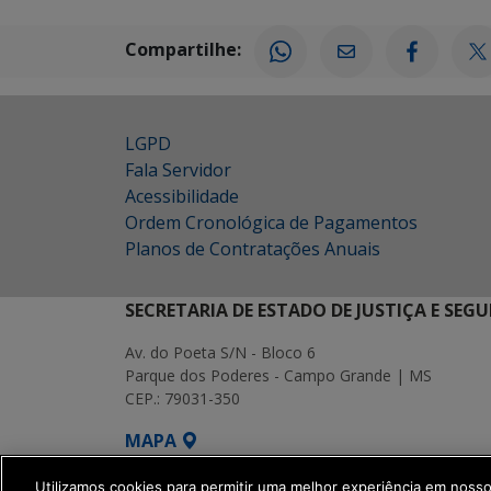
Compartilhe:
LGPD
Fala Servidor
Acessibilidade
Ordem Cronológica de Pagamentos
Planos de Contratações Anuais
SECRETARIA DE ESTADO DE JUSTIÇA E SEG
Av. do Poeta S/N - Bloco 6
Parque dos Poderes - Campo Grande | MS
CEP.: 79031-350
MAPA
SETDIG | Secretaria-Executiva de Transf
Utilizamos cookies para permitir uma melhor experiência em noss