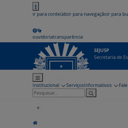
ir para conteúdo
ir para navegação
ir para b
ouvidoria
transparência
SEJUSP
Secretaria de E
Institucional
Serviços
Informativos
Fal
Pesquisar
por: