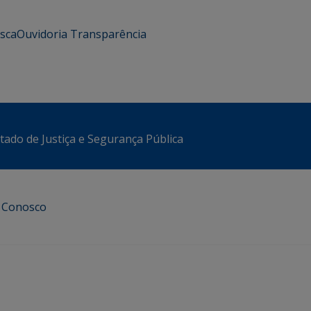
usca
Ouvidoria
Transparência
stado de Justiça e Segurança Pública
e Conosco