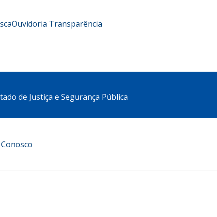
usca
Ouvidoria
Transparência
stado de Justiça e Segurança Pública
e Conosco