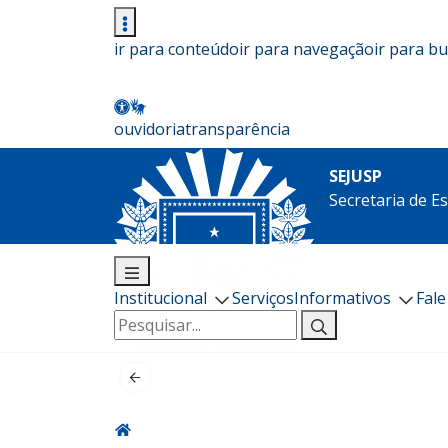
ir para conteúdo
ir para navegação
ir para b
ouvidoria
transparência
SEJUSP
Secretaria de E
Institucional
Serviços
Informativos
Fal
Pesquisar
por: