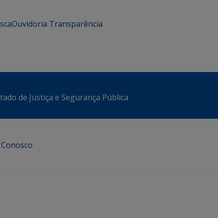
usca
Ouvidoria
Transparência
stado de Justiça e Segurança Pública
e Conosco