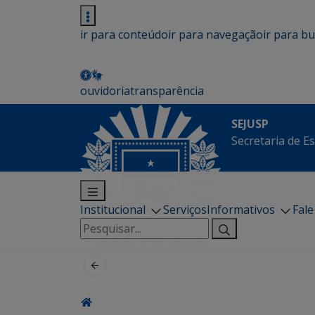
ir para conteúdo
ir para navegação
ir para b
ouvidoria
transparência
SEJUSP
Secretaria de E
Institucional
Serviços
Informativos
Fal
Pesquisar
por: