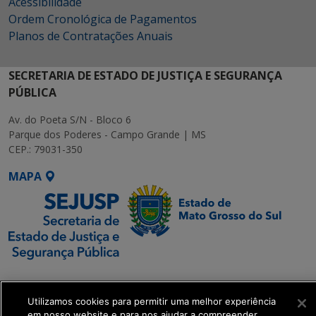
Acessibilidade
Ordem Cronológica de Pagamentos
Planos de Contratações Anuais
SECRETARIA DE ESTADO DE JUSTIÇA E SEGURANÇA
PÚBLICA
Av. do Poeta S/N - Bloco 6
Parque dos Poderes - Campo Grande | MS
CEP.: 79031-350
MAPA
SETDIG | Secretaria-
Executiva de
Utilizamos cookies para permitir uma melhor experiência
Transformação Digital
em nosso website e para nos ajudar a compreender