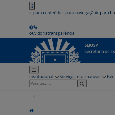
ir para conteúdo
ir para navegação
ir para b
ouvidoria
transparência
SEJUSP
Secretaria de E
Institucional
Serviços
Informativos
Fal
Pesquisar
por: