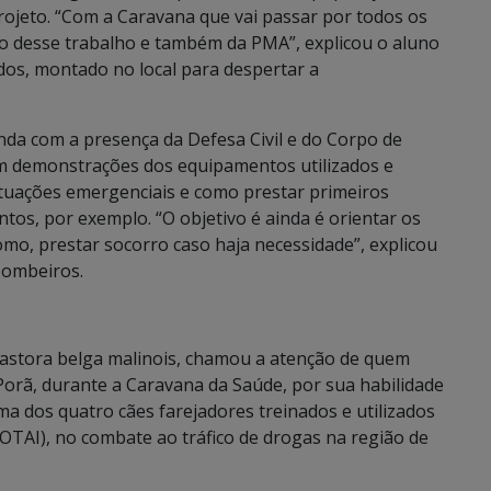
rojeto. “Com a Caravana que vai passar por todos os
o desse trabalho e também da PMA”, explicou o aluno
os, montado no local para despertar a
da com a presença da Defesa Civil e do Corpo de
m demonstrações dos equipamentos utilizados e
ituações emergenciais e como prestar primeiros
tos, por exemplo. “O objetivo é ainda é orientar os
como, prestar socorro caso haja necessidade”, explicou
Bombeiros.
 pastora belga malinois, chamou a atenção de quem
orã, durante a Caravana da Saúde, por sua habilidade
ma dos quatro cães farejadores treinados e utilizados
ROTAI), no combate ao tráfico de drogas na região de