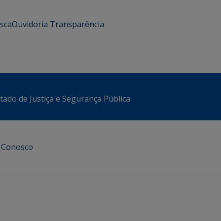
usca
Ouvidoria
Transparência
stado de Justiça e Segurança Pública
e Conosco