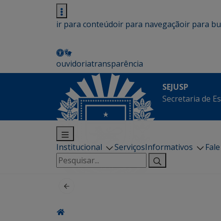
ir para conteúdo
ir para navegação
ir para b
ouvidoria
transparência
SEJUSP
Secretaria de E
Institucional
Serviços
Informativos
Fal
Pesquisar
por: