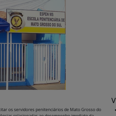
V
tar os servidores penitenciários de Mato Grosso do
etências relacionadas ao desempenho imediato da