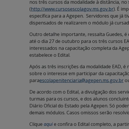
nos três cursos da modalidade à distância, no 
(
http://www.cursosescolagov.ms.gov.br
). É im
específica para a Agepen. Servidores que já t
dispensados de realizarem o módulo já cursad
Outro detalhe importante, ressalta Guedes, é 
até o dia 27 de outubro para os três cursos E
interessados na capacitação completa da Agep
estabelece o Edital.
Após as três inscrições da modalidade EAD, é 
sobre o interesse em participar da capacitaçã
para
escolapenitenciaria@agepen.ms.gov.br
ou
De acordo com o Edital, a divulgação dos servi
turmas para os cursos, e dos alunos concluinte
Diário Oficial do Estado pela Agepen. Só pode
demais módulos. Casos omissos serão resolvid
Clique
aqui
e confira o Edital completo, a parti