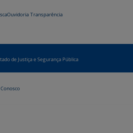
usca
Ouvidoria
Transparência
stado de Justiça e Segurança Pública
e Conosco