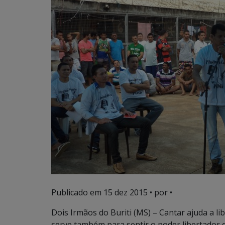
Publicado em
15 dez 2015
• por •
Dois Irmãos do Buriti (MS) – Cantar ajuda a l
serve também para sentir o poder libertador 