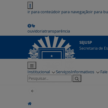
ir para conteúdo
ir para navegação
ir para b
ouvidoria
transparência
SEJUSP
Secretaria de E
Institucional
Serviços
Informativos
Fal
Pesquisar
por: