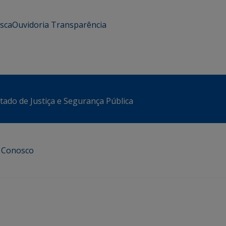
usca
Ouvidoria
Transparência
stado de Justiça e Segurança Pública
e Conosco