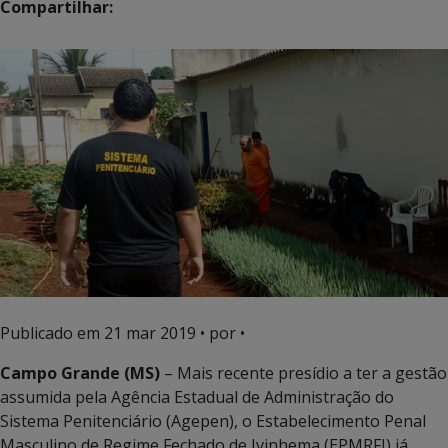
Compartilhar:
Publicado em
21 mar 2019
• por •
Campo Grande (MS)
– Mais recente presídio a ter a gestão
assumida pela Agência Estadual de Administração do
Sistema Penitenciário (Agepen), o Estabelecimento Penal
Masculino de Regime Fechado de Ivinhema (EPMRFI) já