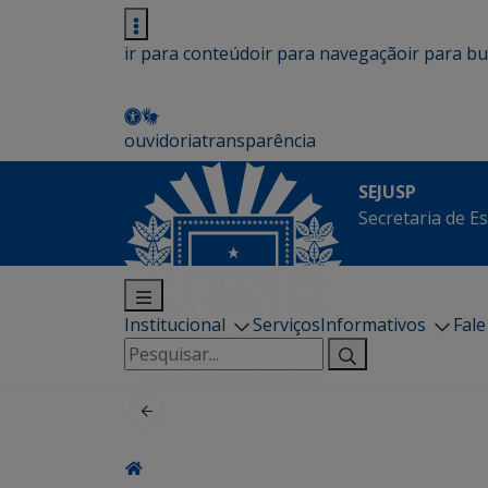
ir para conteúdo
ir para navegação
ir para b
ouvidoria
transparência
SEJUSP
Secretaria de E
Institucional
Serviços
Informativos
Fal
Pesquisar
por: