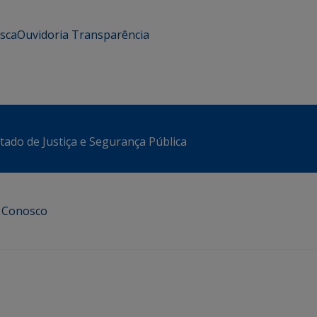
usca
Ouvidoria
Transparência
stado de Justiça e Segurança Pública
e Conosco