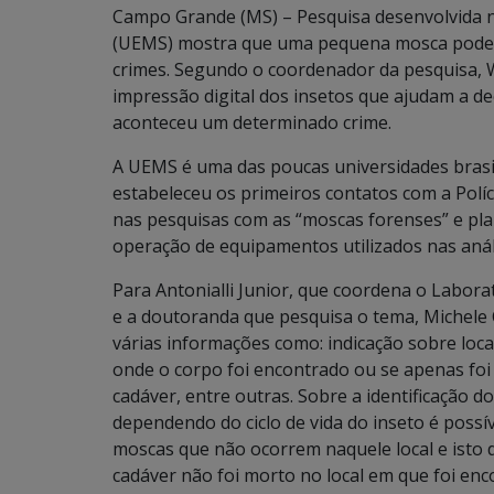
Campo Grande (MS) – Pesquisa desenvolvida n
(UEMS) mostra que uma pequena mosca pode r
crimes. Segundo o coordenador da pesquisa, Wi
impressão digital dos insetos que ajudam a d
aconteceu um determinado crime.
A UEMS é uma das poucas universidades brasil
estabeleceu os primeiros contatos com a Políci
nas pesquisas com as “moscas forenses” e pla
operação de equipamentos utilizados nas anál
Para Antonialli Junior, que coordena o Labor
e a doutoranda que pesquisa o tema, Michele C
várias informações como: indicação sobre local
onde o corpo foi encontrado ou se apenas foi 
cadáver, entre outras. Sobre a identificação do
dependendo do ciclo de vida do inseto é possív
moscas que não ocorrem naquele local e isto 
cadáver não foi morto no local em que foi enc