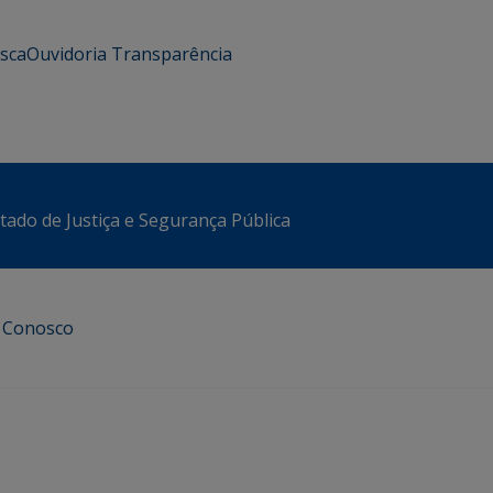
usca
Ouvidoria
Transparência
stado de Justiça e Segurança Pública
e Conosco