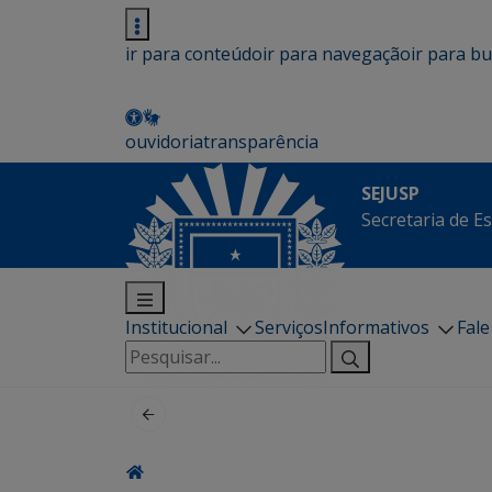
ir para conteúdo
ir para navegação
ir para b
ouvidoria
transparência
SEJUSP
Secretaria de E
Institucional
Serviços
Informativos
Fal
Pesquisar
por: