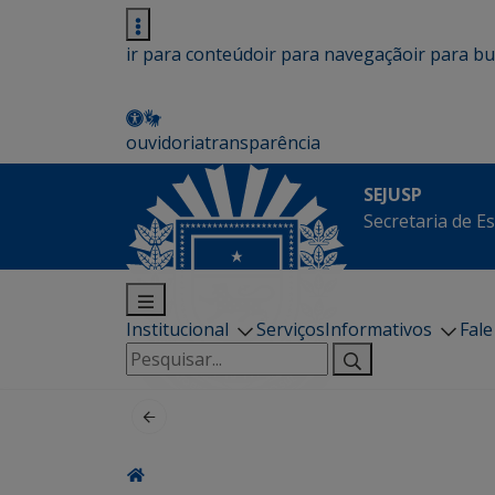
ir para conteúdo
ir para navegação
ir para b
ouvidoria
transparência
SEJUSP
Secretaria de E
Institucional
Serviços
Informativos
Fal
Pesquisar
por: