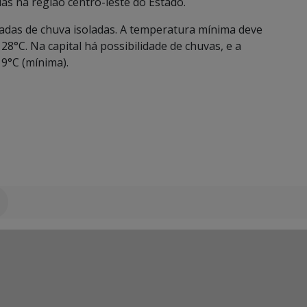
s na região centro-leste do Estado.
das de chuva isoladas. A temperatura mínima deve
8°C. Na capital há possibilidade de chuvas, e a
19°C (mínima).