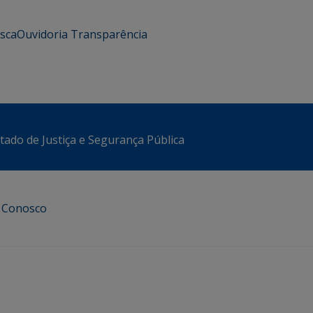
usca
Ouvidoria
Transparência
stado de Justiça e Segurança Pública
e Conosco