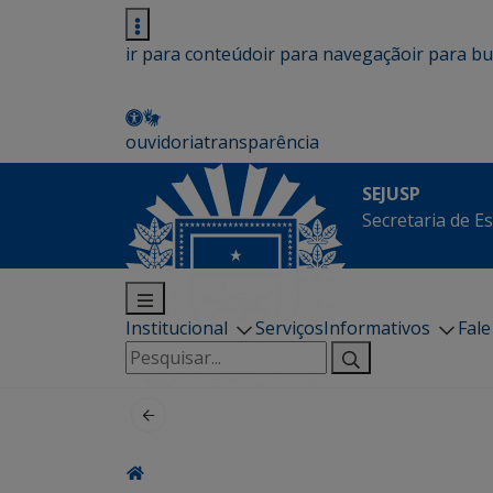
ir para conteúdo
ir para navegação
ir para b
ouvidoria
transparência
SEJUSP
Secretaria de E
Institucional
Serviços
Informativos
Fal
Pesquisar
por: