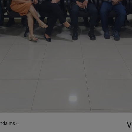
V
nda.ms •