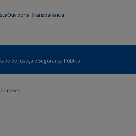
usca
Ouvidoria
Transparência
stado de Justiça e Segurança Pública
e Conosco