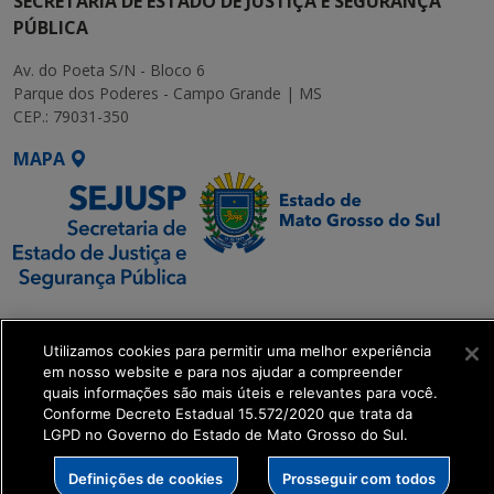
SECRETARIA DE ESTADO DE JUSTIÇA E SEGURANÇA
PÚBLICA
Av. do Poeta S/N - Bloco 6
Parque dos Poderes - Campo Grande | MS
CEP.: 79031-350
MAPA
SETDIG | Secretaria-
Executiva de
Utilizamos cookies para permitir uma melhor experiência
Transformação Digital
em nosso website e para nos ajudar a compreender
quais informações são mais úteis e relevantes para você.
Conforme Decreto Estadual 15.572/2020 que trata da
get_footer();
LGPD no Governo do Estado de Mato Grosso do Sul.
Definições de cookies
Prosseguir com todos