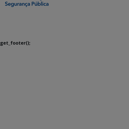
SETDIG | Secretaria-
Executiva de
Transformação Digital
get_footer();