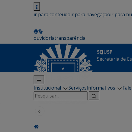
ir para conteúdo
ir para navegação
ir para b
ouvidoria
transparência
SEJUSP
Secretaria de E
Institucional
Serviços
Informativos
Fal
Pesquisar
por: