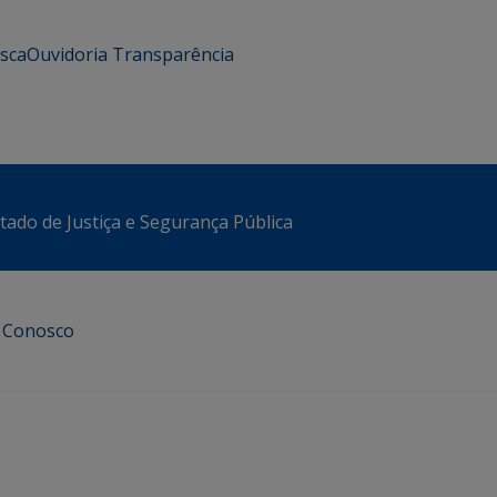
usca
Ouvidoria
Transparência
stado de Justiça e Segurança Pública
e Conosco