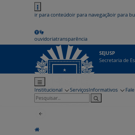
ir para conteúdo
ir para navegação
ir para b
ouvidoria
transparência
SEJUSP
Secretaria de E
Institucional
Serviços
Informativos
Fal
Pesquisar
por: