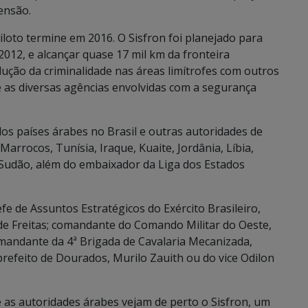
ensão.
iloto termine em 2016. O Sisfron foi planejado para
2012, e alcançar quase 17 mil km da fronteira
edução da criminalidade nas áreas limítrofes com outros
 e as diversas agências envolvidas com a segurança
s países árabes no Brasil e outras autoridades de
Marrocos, Tunísia, Iraque, Kuaite, Jordânia, Líbia,
e Sudão, além do embaixador da Liga dos Estados
e de Assuntos Estratégicos do Exército Brasileiro,
de Freitas; comandante do Comando Militar do Oeste,
mandante da 4ª Brigada de Cavalaria Mecanizada,
refeito de Dourados, Murilo Zauith ou do vice Odilon
e as autoridades árabes vejam de perto o Sisfron, um