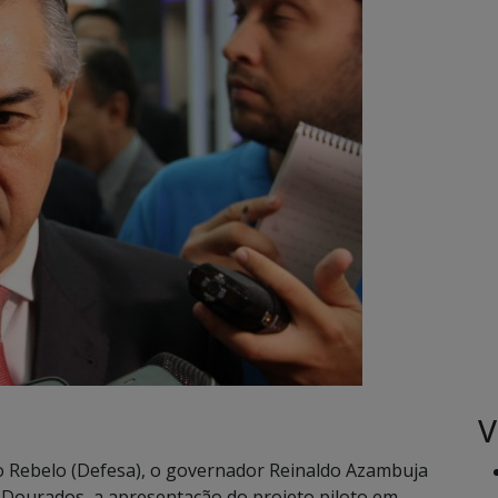
V
o Rebelo (Defesa), o governador Reinaldo Azambuja
m Dourados, a apresentação do projeto piloto em