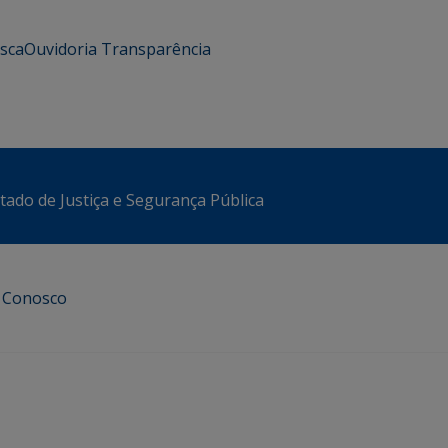
usca
Ouvidoria
Transparência
stado de Justiça e Segurança Pública
e Conosco