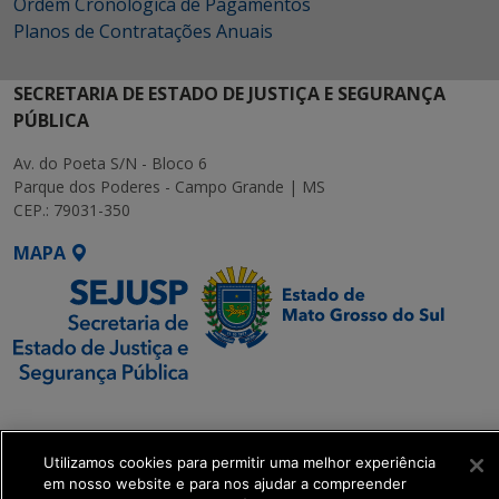
Ordem Cronológica de Pagamentos
Planos de Contratações Anuais
SECRETARIA DE ESTADO DE JUSTIÇA E SEGURANÇA
PÚBLICA
Av. do Poeta S/N - Bloco 6
Parque dos Poderes - Campo Grande | MS
CEP.: 79031-350
MAPA
SETDIG | Secretaria-
Executiva de
Utilizamos cookies para permitir uma melhor experiência
Transformação Digital
em nosso website e para nos ajudar a compreender