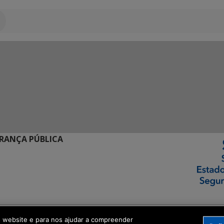
URANÇA PÚBLICA
ormação Digital
o website e para nos ajudar a compreender