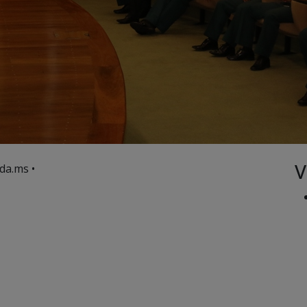
V
da.ms •