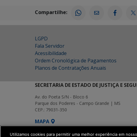
Compartilhe:
LGPD
Fala Servidor
Acessibilidade
Ordem Cronológica de Pagamentos
Planos de Contratações Anuais
SECRETARIA DE ESTADO DE JUSTIÇA E SEG
Av. do Poeta S/N - Bloco 6
Parque dos Poderes - Campo Grande | MS
CEP.: 79031-350
MAPA
SETDIG | Secretaria-Executiva de Transf
Utilizamos cookies para permitir uma melhor experiência em noss