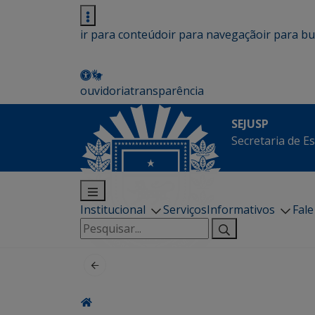
ir para conteúdo
ir para navegação
ir para b
ouvidoria
transparência
SEJUSP
Secretaria de E
Institucional
Serviços
Informativos
Fal
Pesquisar
por: