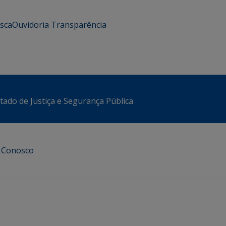
usca
Ouvidoria
Transparência
stado de Justiça e Segurança Pública
e Conosco