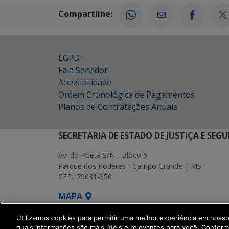
Compartilhe:
LGPD
Fala Servidor
Acessibilidade
Ordem Cronológica de Pagamentos
Planos de Contratações Anuais
SECRETARIA DE ESTADO DE JUSTIÇA E SEG
Av. do Poeta S/N - Bloco 6
Parque dos Poderes - Campo Grande | MS
CEP.: 79031-350
MAPA
SETDIG | Secretaria-Executiva de Transf
Utilizamos cookies para permitir uma melhor experiência em noss
quais informações são mais úteis e relevantes para você. Confor