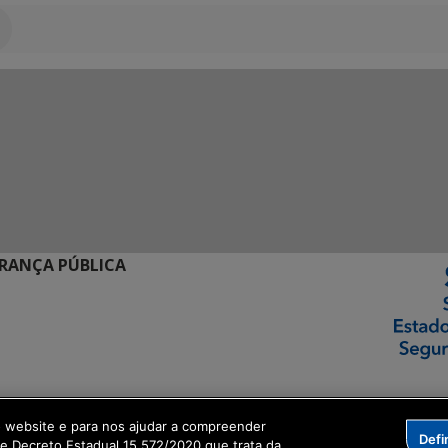
URANÇA PÚBLICA
ormação Digital
o website e para nos ajudar a compreender
Defi
me Decreto Estadual 15.572/2020 que trata da