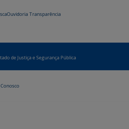
usca
Ouvidoria
Transparência
stado de Justiça e Segurança Pública
e Conosco