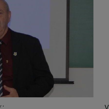
V
r •