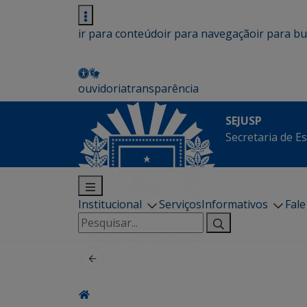
ir para conteúdo
ir para navegação
ir para b
ouvidoria
transparência
SEJUSP
Secretaria de E
Institucional
Serviços
Informativos
Fal
Pesquisar
por: