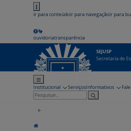
ir para conteúdo
ir para navegação
ir para b
ouvidoria
transparência
SEJUSP
Secretaria de E
Institucional
Serviços
Informativos
Fal
Pesquisar
por: