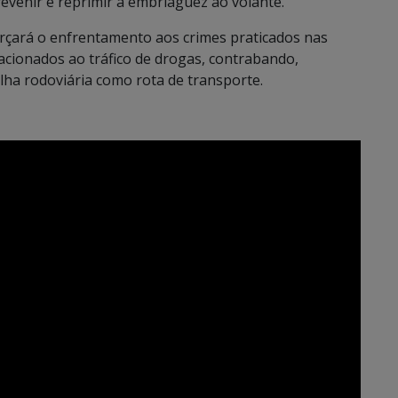
evenir e reprimir a embriaguez ao volante.
orçará o enfrentamento aos crimes praticados nas
acionados ao tráfico de drogas, contrabando,
alha rodoviária como rota de transporte.