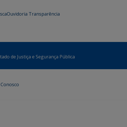
usca
Ouvidoria
Transparência
stado de Justiça e Segurança Pública
e Conosco