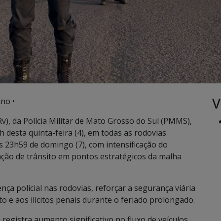
V
ino •
v), da Polícia Militar de Mato Grosso do Sul (PMMS),
h desta quinta-feira (4), em todas as rodovias
s 23h59 de domingo (7), com intensificação do
zação de trânsito em pontos estratégicos da malha
ça policial nas rodovias, reforçar a segurança viária
to e aos ilícitos penais durante o feriado prolongado.
registra aumento significativo no fluxo de veículos,