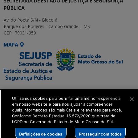
SECRETARIA DE ESTADO DE JUSTIÇA E SEGURANÇA
PÚBLICA
Av. do Poeta S/N - Bloco 6
Parque dos Poderes - Campo Grande | MS
CEP.: 79031-350
MAPA
SETDIG | Secretaria-
Executiva de
Utilizamos cookies para permitir uma melhor experiência
Transformação Digital
em nosso website e para nos ajudar a compreender
quais informações são mais úteis e relevantes para você.
Conforme Decreto Estadual 15.572/2020 que trata da
get_footer();
LGPD no Governo do Estado de Mato Grosso do Sul.
Definições de cookies
Prosseguir com todos