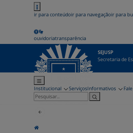
ir para conteúdo
ir para navegação
ir para b
ouvidoria
transparência
SEJUSP
Secretaria de E
Institucional
Serviços
Informativos
Fal
Pesquisar
por: