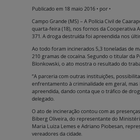
Publicado em
18 maio 2016
• por •
Campo Grande (MS) – A Polícia Civil de Caarap
quarta-feira (18), nos fornos da Cooperativa 
371. A droga destruída foi apreendida nos últ
Ao todo foram incinerados 5,3 toneladas de m
210 gramas de cocaína. Segundo o titular da Po
Blonkowski, o ato mostra o resultado do trabal
“A parceria com outras instituições, possibili
enfrentamento à criminalidade em geral, ma
apreendida, dando conta que o tráfico de droga
delegado.
O ato de incineração contou com as presenças 
Biberg Oliveira, do representante do Ministér
Maria Luiza Lemes e Adriano Piobesan, represe
vereadores da cidade.