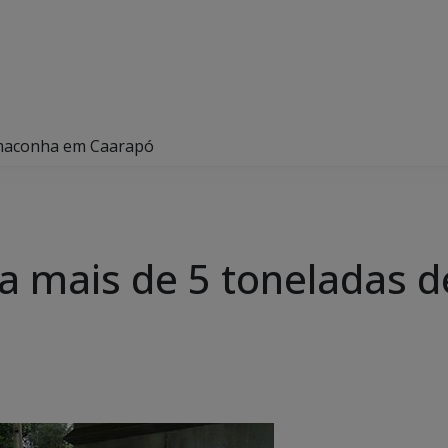
de maconha em Caarapó
nera mais de 5 tonelada