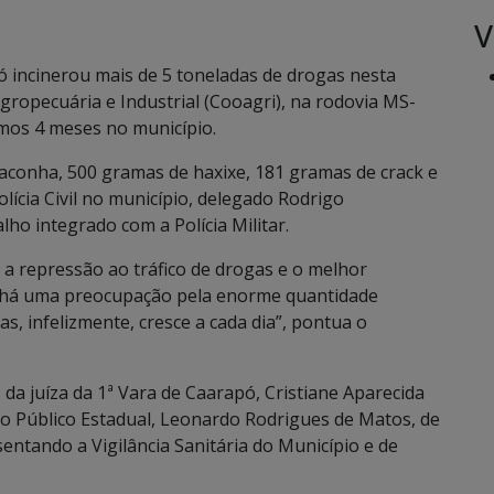
V
ó incinerou mais de 5 toneladas de drogas nesta
Agropecuária e Industrial (Cooagri), na rodovia MS-
imos 4 meses no município.
aconha, 500 gramas de haxixe, 181 gramas de crack e
lícia Civil no município, delegado Rodrigo
ho integrado com a Polícia Militar.
ta a repressão ao tráfico de drogas e o melhor
s há uma preocupação pela enorme quantidade
s, infelizmente, cresce a cada dia”, pontua o
da juíza da 1ª Vara de Caarapó, Cristiane Aparecida
io Público Estadual, Leonardo Rodrigues de Matos, de
ntando a Vigilância Sanitária do Município e de