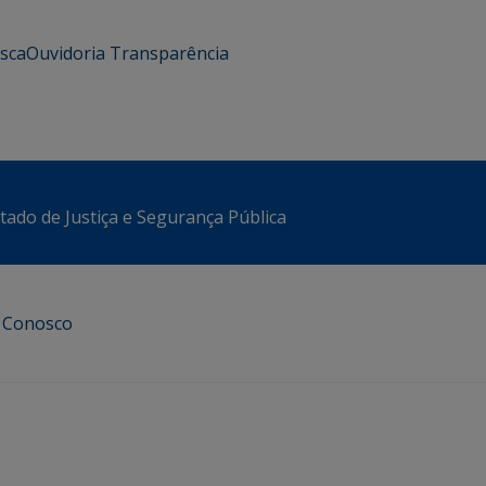
usca
Ouvidoria
Transparência
stado de Justiça e Segurança Pública
e Conosco