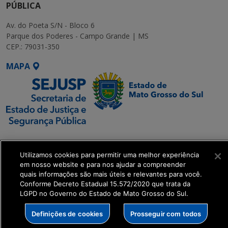
PÚBLICA
Av. do Poeta S/N - Bloco 6
Parque dos Poderes - Campo Grande | MS
CEP.: 79031-350
MAPA
SETDIG | Secretaria-
Executiva de
Utilizamos cookies para permitir uma melhor experiência
Transformação Digital
em nosso website e para nos ajudar a compreender
quais informações são mais úteis e relevantes para você.
Conforme Decreto Estadual 15.572/2020 que trata da
get_footer();
LGPD no Governo do Estado de Mato Grosso do Sul.
Definições de cookies
Prosseguir com todos