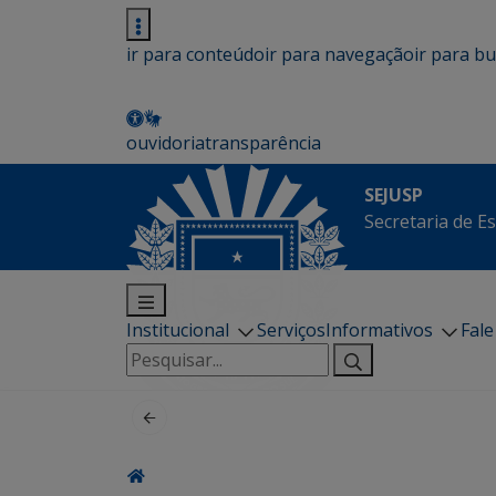
ir para conteúdo
ir para navegação
ir para b
ouvidoria
transparência
SEJUSP
Secretaria de E
Institucional
Serviços
Informativos
Fal
Pesquisar
por: