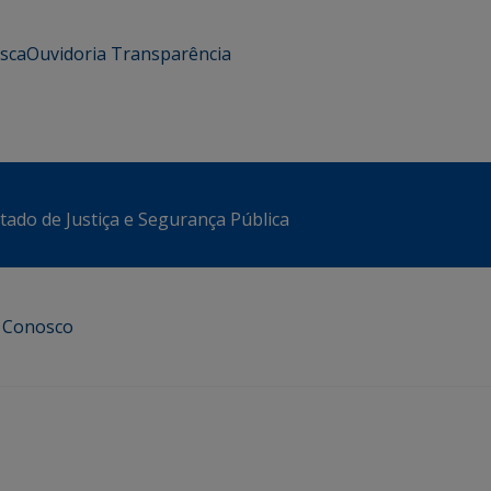
usca
Ouvidoria
Transparência
stado de Justiça e Segurança Pública
e Conosco