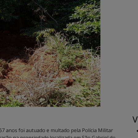
V
7 anos foi autuado e multado pela Polícia Militar
zação na propriedade localizada em São Gabriel do