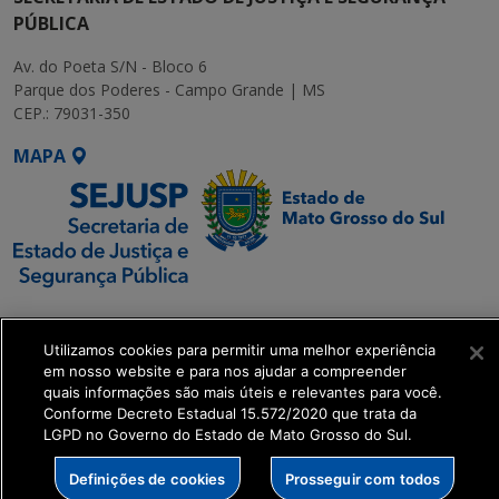
PÚBLICA
Av. do Poeta S/N - Bloco 6
Parque dos Poderes - Campo Grande | MS
CEP.: 79031-350
MAPA
SETDIG | Secretaria-
Executiva de
Utilizamos cookies para permitir uma melhor experiência
Transformação Digital
em nosso website e para nos ajudar a compreender
quais informações são mais úteis e relevantes para você.
Conforme Decreto Estadual 15.572/2020 que trata da
get_footer();
LGPD no Governo do Estado de Mato Grosso do Sul.
Definições de cookies
Prosseguir com todos