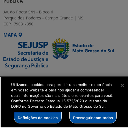
PÚBLICA
Av. do Poeta S/N - Bloco 6
Parque dos Poderes - Campo Grande | MS
CEP.: 79031-350
MAPA
SETDIG | Secretaria-
Executiva de
Utilizamos cookies para permitir uma melhor experiência
Transformação Digital
em nosso website e para nos ajudar a compreender
quais informações são mais úteis e relevantes para você.
Conforme Decreto Estadual 15.572/2020 que trata da
get_footer();
LGPD no Governo do Estado de Mato Grosso do Sul.
Definições de cookies
Prosseguir com todos