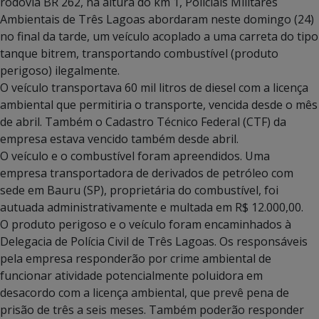
rodovia BR 262, na altura do km 1,
Policiais Militares
Ambientais
de Três Lagoas abordaram neste domingo (24)
no final da tarde, um veículo acoplado a uma carreta do tipo
tanque bitrem,
transportando combustível (produto
perigoso) ilegalmente.
O veículo
transportava
60 mil litros de diesel com a
licença
ambiental que permitiria o transporte
, vencida desde o mês
de abril
.
Também o Cadastro Técnico Federal (CTF) da
empresa estava vencido também desde abril.
O veículo e o
combustível
foram apreendidos.
Uma
empresa transportadora de derivados de petróleo
com
sede em Bauru (SP)
, proprietária do
combustível
, foi
autuada administrativamente e multada em R$
12.000
,00.
O produto perigoso e o veículo foram encaminhado
s
à
Delegacia de Polícia Civil de
Três Lagoas.
Os responsáveis
pela empresa responderão por crime ambiental de
funcionar atividade potencialmente poluidora em
desacordo com a licença ambiental, que prevê pena de
prisão de três a seis meses. Também poderão responder