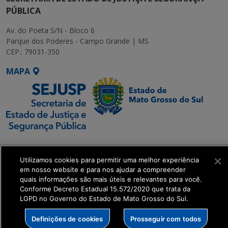
PÚBLICA
Av. do Poeta S/N - Bloco 6
Parque dos Poderes - Campo Grande | MS
CEP.: 79031-350
MAPA
SETDIG | Secretaria-
Executiva de
Utilizamos cookies para permitir uma melhor experiência
Transformação Digital
em nosso website e para nos ajudar a compreender
quais informações são mais úteis e relevantes para você.
Conforme Decreto Estadual 15.572/2020 que trata da
get_footer();
LGPD no Governo do Estado de Mato Grosso do Sul.
Definições de cookies
Prosseguir com todos