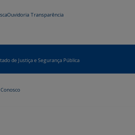
usca
Ouvidoria
Transparência
stado de Justiça e Segurança Pública
e Conosco