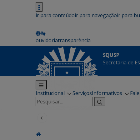
ir para conteúdo
ir para navegação
ir para b
ouvidoria
transparência
SEJUSP
Secretaria de E
Institucional
Serviços
Informativos
Fal
Pesquisar
por: