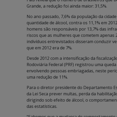
Grande, a redução foi ainda maior: 31,5%.
No ano passado, 7,6% da população da cidade
quantidade de álcool, contra os 11,1% em 2012
homens são responsáveis por 13,7% das infra
riscos que as mulheres que cometem apenas 2,
indivíduos entrevistados disseram conduzir ve
que em 2012 era de 7%.
Desde 2012 com a intensificação da fiscalização
Rodoviária Federal (PRF) registrou uma queda
envolvendo pessoas embriagadas, neste perío
uma redução de 11%.
Para o diretor presidente do Departamento Es
da Lei Seca prever multas, perda da habilita
dirigindo sob efeito de álcool, o comportame
das estatísticas.
“Sabemos que a mudança de comportamento é g