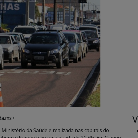
V
a.ms •
Ministério da Saúde e realizada nas capitais do
 bebem e dirigem teve uma queda de 21,5%. Em Campo