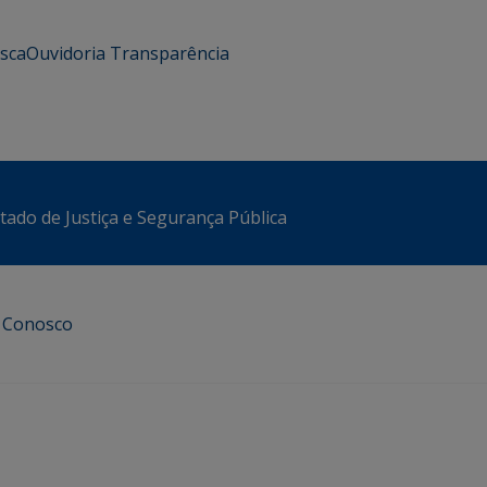
usca
Ouvidoria
Transparência
stado de Justiça e Segurança Pública
e Conosco