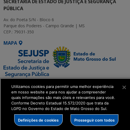
SECRETARIA DE ESTADO DE JUSTIÇA E SEGURANÇA
PÚBLICA
Av. do Poeta S/N - Bloco 6
Parque dos Poderes - Campo Grande | MS
CEP.: 79031-350
MAPA
SETDIG | Secretaria-
Utilizamos cookies para permitir uma melhor experiência
Executiva de
em nosso website e para nos ajudar a compreender
Transformação Digital
quais informações são mais úteis e relevantes para você.
Conforme Decreto Estadual 15.572/2020 que trata da
LGPD no Governo do Estado de Mato Grosso do Sul.
get_footer();
Definições de cookies
Prosseguir com todos