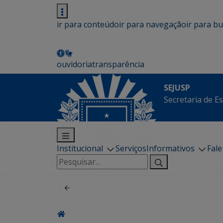
ir para conteúdo
ir para navegação
ir para b
ouvidoria
transparência
SEJUSP
Secretaria de E
Institucional
Serviços
Informativos
Fal
Pesquisar
por: