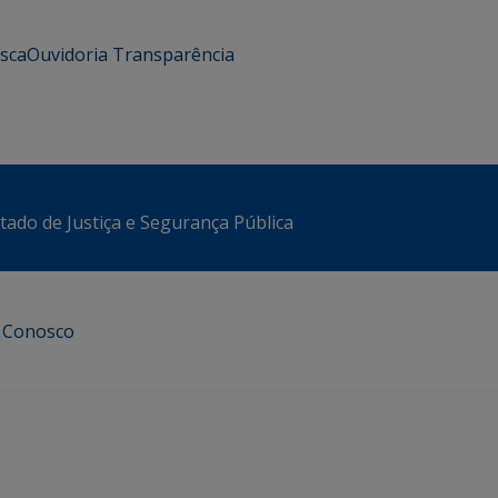
usca
Ouvidoria
Transparência
stado de Justiça e Segurança Pública
e Conosco