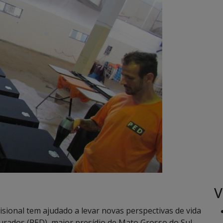
V
isional tem ajudado a levar novas perspectivas de vida
urados (PED), maior presídio de Mato Grosso do Sul.