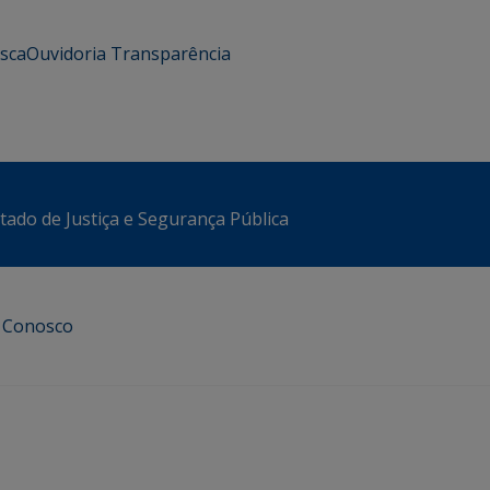
usca
Ouvidoria
Transparência
stado de Justiça e Segurança Pública
e Conosco