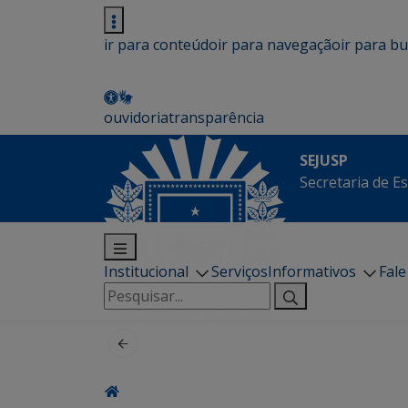
ir para conteúdo
ir para navegação
ir para b
ouvidoria
transparência
SEJUSP
Secretaria de E
Institucional
Serviços
Informativos
Fal
Pesquisar
por: