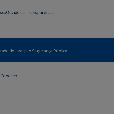
usca
Ouvidoria
Transparência
stado de Justiça e Segurança Pública
e Conosco