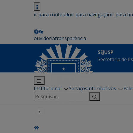
ir para conteúdo
ir para navegação
ir para b
ouvidoria
transparência
SEJUSP
Secretaria de E
Institucional
Serviços
Informativos
Fal
Pesquisar
por: