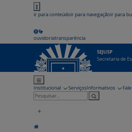
ir para conteúdo
ir para navegação
ir para b
ouvidoria
transparência
SEJUSP
Secretaria de E
Institucional
Serviços
Informativos
Fal
Pesquisar
por: