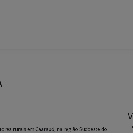
A
V
utores rurais em Caarapó, na região Sudoeste do