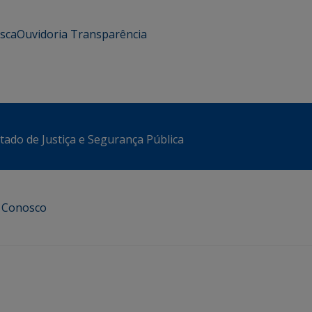
usca
Ouvidoria
Transparência
stado de Justiça e Segurança Pública
e Conosco