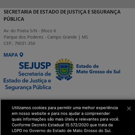
SECRETARIA DE ESTADO DE JUSTIÇA E SEGURANÇA
PÚBLICA
Av. do Poeta S/N - Bloco 6
Parque dos Poderes - Campo Grande | MS
CEP.: 79031-350
MAPA
SETDIG | Secretaria-
Executiva de
Utilizamos cookies para permitir uma melhor experiência
Transformação Digital
em nosso website e para nos ajudar a compreender
quais informações são mais úteis e relevantes para você.
Conforme Decreto Estadual 15.572/2020 que trata da
get_footer();
LGPD no Governo do Estado de Mato Grosso do Sul.