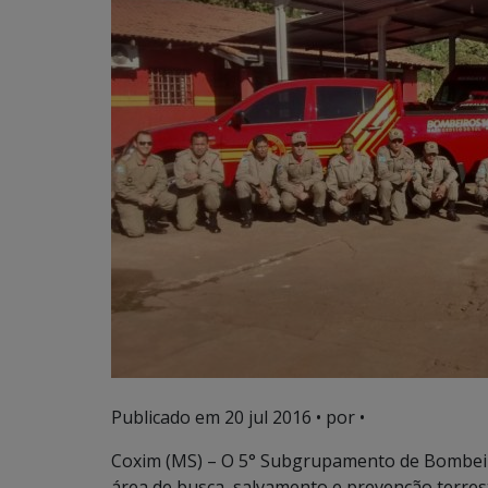
Publicado em
20 jul 2016
• por •
Coxim (MS) – O 5° Subgrupamento de Bombeir
área de busca, salvamento e prevenção terre