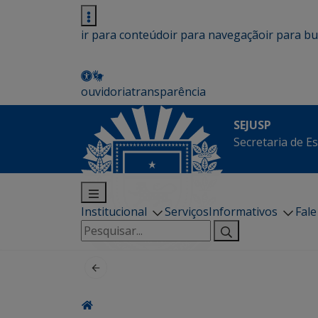
ir para conteúdo
ir para navegação
ir para b
ouvidoria
transparência
SEJUSP
Secretaria de E
Institucional
Serviços
Informativos
Fal
Pesquisar
por: