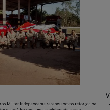
V
os Militar Independente recebeu novos reforços na
stre e aquática com uma caminhonete e uma