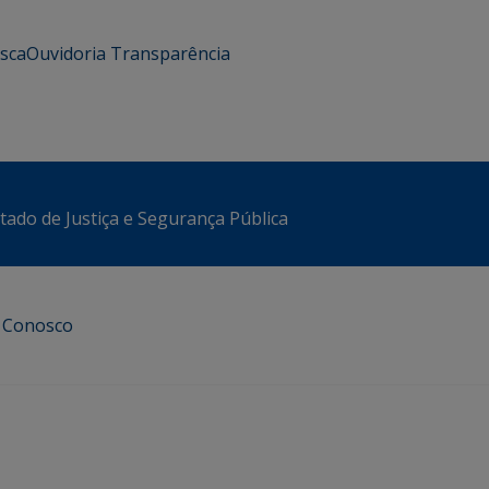
usca
Ouvidoria
Transparência
stado de Justiça e Segurança Pública
e Conosco