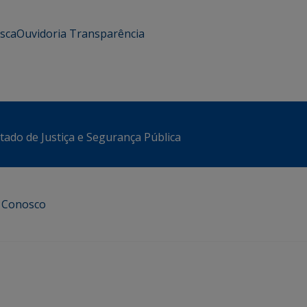
usca
Ouvidoria
Transparência
stado de Justiça e Segurança Pública
e Conosco