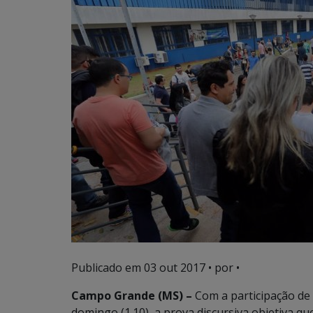
Publicado em
03 out 2017
• por •
Campo Grande (MS) –
Com a participação de 
domingo (1.10), a prova discursiva objetiva q