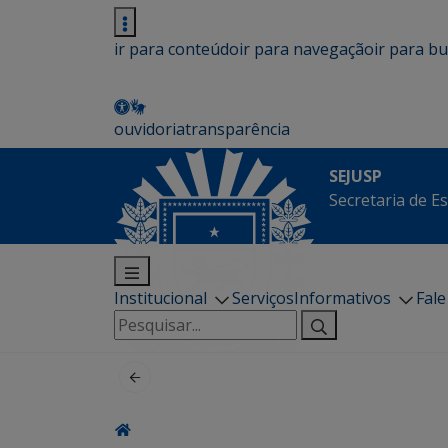
ir para conteúdo
ir para navegação
ir para b
ouvidoria
transparência
SEJUSP
Secretaria de E
Institucional
Serviços
Informativos
Fal
Pesquisar
por: