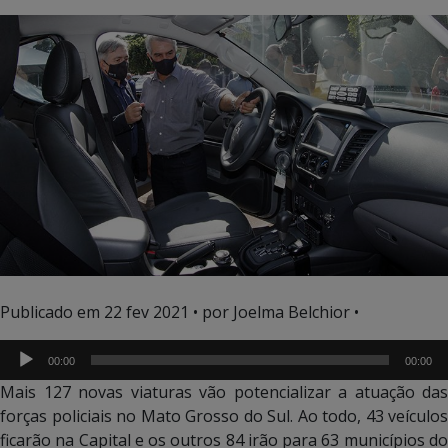
Tocador
Publicado em
22 fev 2021
• por Joelma Belchior •
de
áudio
00:00
00:00
Mais 127 novas viaturas vão potencializar a atuação das
forças policiais no Mato Grosso do Sul. Ao todo, 43 veículos
ficarão na Capital e os outros 84 irão para 63 municípios do