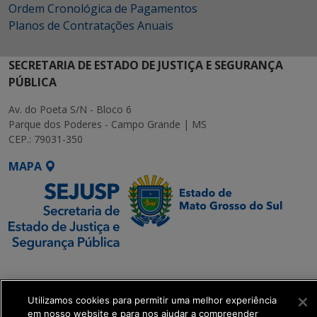
Ordem Cronológica de Pagamentos
Planos de Contratações Anuais
SECRETARIA DE ESTADO DE JUSTIÇA E SEGURANÇA
PÚBLICA
Av. do Poeta S/N - Bloco 6
Parque dos Poderes - Campo Grande | MS
CEP.: 79031-350
MAPA
SETDIG | Secretaria-
Executiva de
Transformação Digital
Utilizamos cookies para permitir uma melhor experiência
em nosso website e para nos ajudar a compreender