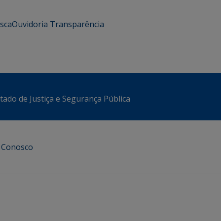
usca
Ouvidoria
Transparência
stado de Justiça e Segurança Pública
e Conosco