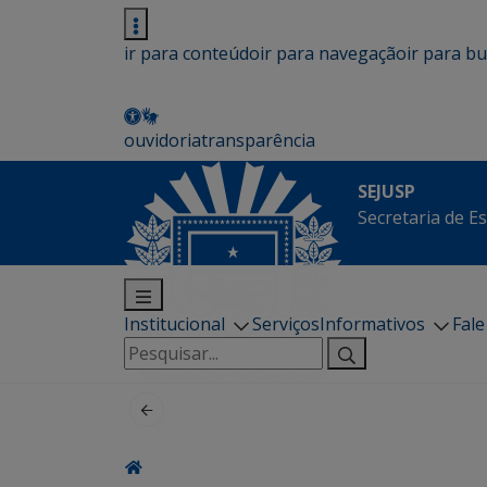
ir para conteúdo
ir para navegação
ir para b
ouvidoria
transparência
SEJUSP
Secretaria de E
Institucional
Serviços
Informativos
Fal
Pesquisar
por: